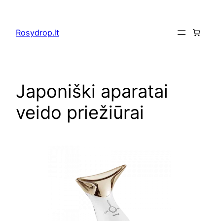
Eiti
prie
Rosydrop.lt
turinio
Japoniški aparatai
veido priežiūrai