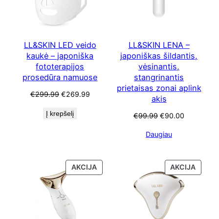
LL&SKIN LED veido
LL&SKIN LENA –
kaukė – japoniška
japoniškas šildantis,
fototerapijos
vėsinantis,
prosedūra namuose
stangrinantis
prietaisas zonai aplink
Original
Current
€
299.99
€
269.99
akis
price
price
Į krepšelį
was:
is:
Original
Current
€
99.99
€
90.00
€299.99.
€269.99.
price
price
Daugiau
was:
is:
€99.99.
€90.00.
PRODUKTAS
PRODU
AKCIJA
AKCIJA
SU
SU
NUOLAIDA
NUOLA