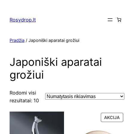
Eiti
prie
Rosydrop.lt
turinio
Pradžia
/ Japoniški aparatai grožiui
Japoniški aparatai
grožiui
Rodomi visi
rezultatai: 10
PRODU
AKCIJA
SU
NUOLA