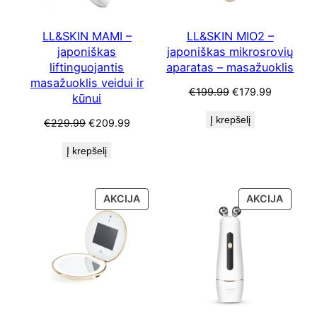
LL&SKIN MAMI –
LL&SKIN MIO2 –
japoniškas
japoniškas mikrosrovių
liftinguojantis
aparatas – masažuoklis
masažuoklis veidui ir
Original
Current
€
199.99
€
179.99
kūnui
price
price
Į krepšelį
Original
Current
was:
is:
€
229.99
€
209.99
price
price
€199.99.
€179.99.
Į krepšelį
was:
is:
€229.99.
€209.99.
PRODUKTAS
PRODU
AKCIJA
AKCIJA
SU
SU
NUOLAIDA
NUOLA