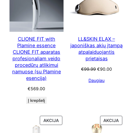
CLIONE FIT with
LL&SKIN ELAX –
Plamine essence
japoniškas akių įtampą
CLIONE FIT aparatas
atpalaiduojantis
profesionaliam veido
prietaisas
procedūrų atlikimui
Original
Current
€
99.99
€
90.00
namuose (su Plamine
price
price
esencija)
Daugiau
was:
is:
€99.99.
€90.00.
€
569.00
Į krepšelį
PRODUKTAS
PRODU
AKCIJA
AKCIJA
SU
SU