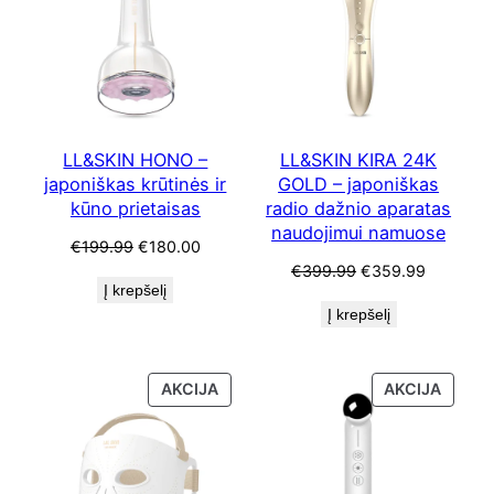
NUOLAIDA
NUOLA
LL&SKIN HONO –
LL&SKIN KIRA 24K
japoniškas krūtinės ir
GOLD – japoniškas
kūno prietaisas
radio dažnio aparatas
naudojimui namuose
Original
Current
€
199.99
€
180.00
price
price
Original
Current
€
399.99
€
359.99
Į krepšelį
was:
is:
price
price
Į krepšelį
€199.99.
€180.00.
was:
is:
€399.99.
€359.99
PRODUKTAS
PRODU
AKCIJA
AKCIJA
SU
SU
NUOLAIDA
NUOLA