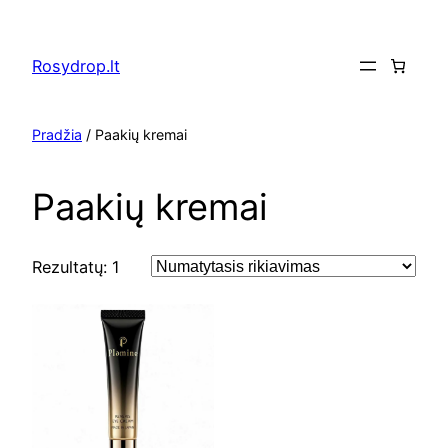
Eiti
prie
Rosydrop.lt
turinio
Pradžia
/ Paakių kremai
Paakių kremai
Rezultatų: 1