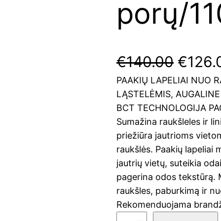
porų/11
O
€
140.00
€
126.
PAAKIŲ LAPELIAI NUO 
r
LĄSTELĖMIS, AUGALINE
i
BCT TECHNOLOGIJA PA
Sumažina raukšleles ir lin
g
priežiūra jautrioms vieto
raukšlės. Paakių lapeliai 
i
jautrių vietų, suteikia o
n
pagerina odos tekstūrą.
raukšles, paburkimą ir nu
a
Rekomenduojama brandži
p