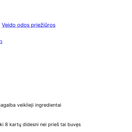
p
r
, 
Veido odos priežiūros
i
p
c
e
i
s
:
galba veiklieji ingredientai
€
i 8 kartų didesni nei prieš tai buvęs
1