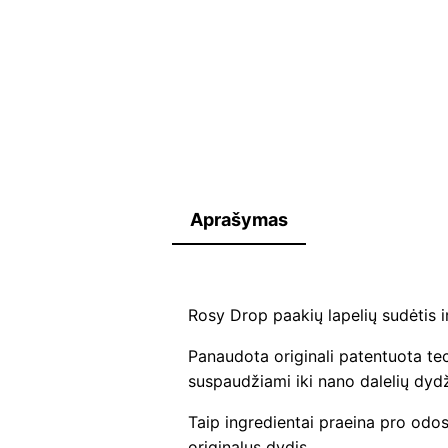
Aprašymas
Rosy Drop paakių lapelių sudėtis i
Panaudota originali patentuota te
suspaudžiami iki nano dalelių dydž
Taip ingredientai praeina pro odos 
originalus dydis.