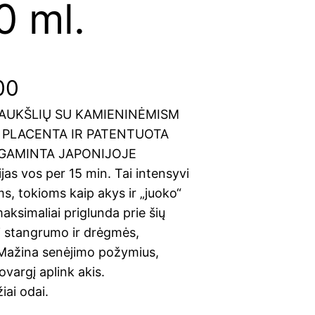
0 ml.
C
00
RAUKŠLIŲ SU KAMIENINĖMISM
u
 PLACENTA IR PATENTUOTA
r
GAMINTA JAPONIJOJE
ijas vos per 15 min. Tai intensyvi
r
ms, tokioms kaip akys ir „juoko“
maksimaliai priglunda prie šių
e
dai stangrumo ir drėgmės,
n
 Mažina senėjimo požymius,
ovargį aplink akis.
t
ai odai.