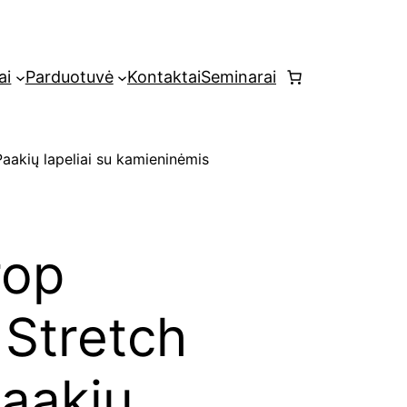
ai
Parduotuvė
Kontaktai
Seminarai
aakių lapeliai su kamieninėmis
rop
 Stretch
aakių