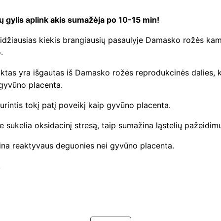
s
€
 gylis aplink akis sumažėja po 10-15 min!
y
D
džiausias kiekis brangiausių pasaulyje Damasko rožės kamien
1
r
.
4
o
ktas yra išgautas iš Damasko rožės reprodukcinės dalies, k
p
 gyvūno placenta.
0
P
urintis tokį patį poveikį kaip gyvūno placenta.
e
.
r
ie sukelia oksidacinį stresą, taip sumažina ląstelių pažeidim
f
0
ina reaktyvaus deguonies nei gyvūno placenta.
e
0
c
.
t
.
S
t
r