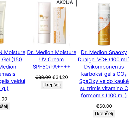
PRODUKTAS
AKCIJA
e
SU
t
NUOLAIDA
c
h
S
h
N Moisture
Dr. Medion Moisture
Dr. Medion Spaoxy
e
 Gel (150
UV Cream
Dualgel VC+ (100 ml.
e
 Medion
SPF50/PA++++
Dvikomponentis
t
amasis
karboksi-gelis CO₂
Original
Current
€
38.00
€
34.20
P
elis veidui
SpaOxy veido kaukė
price
price
Į krepšelį
a
 g.)
su trimis vitamino C
was:
is:
a
formomis (100 ml.)
€38.00.
€34.20.
.00
k
€
60.00
pšelį
i
Į krepšelį
ų
l