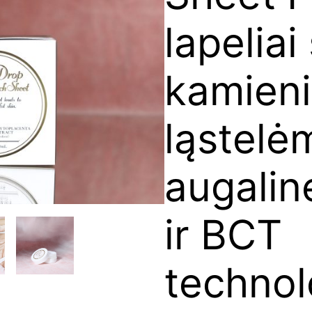
lapeliai
kamien
ląstelėm
augalin
ir BCT
technol