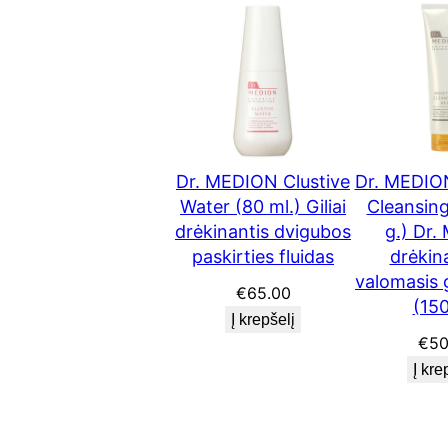
Dr. MEDION Clustive
Dr. MEDIO
Water (80 ml.) Giliai
Cleansing
drėkinantis dvigubos
g.) Dr.
paskirties fluidas
drėkin
valomasis g
€
65.00
(150
Į krepšelį
€
50
Į kre