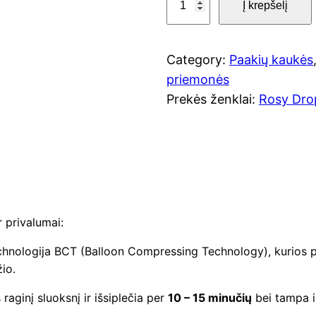
l
Į krepšelį
r
o
p
d
Category:
Paakių kaukės
r
u
priemonės
k
Prekės ženklai:
Rosy Dro
i
t
o
c
k
e
i
e
w
k
r privalumai:
i
a
chnologija BCT (Balloon Compressing Technology), kurios pa
s
io.
:
s
R
raginį sluoksnį ir išsiplečia per
10 – 15 minučių
bei tampa ik
:
o