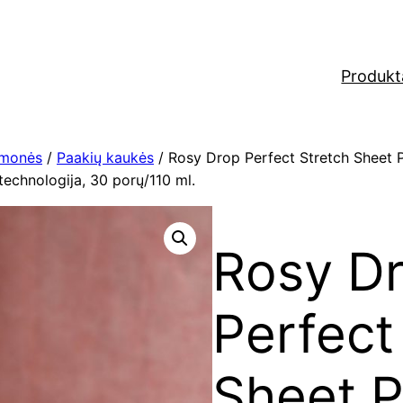
Produkt
emonės
/
Paakių kaukės
/ Rosy Drop Perfect Stretch Sheet P
 technologija, 30 porų/110 ml.
Rosy D
Perfect
Sheet P