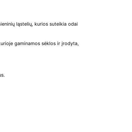
2
inių ląstelių, kurios suteikia odai
6
.
urioje gaminamos sėklos ir įrodyta,
0
0
us.
.