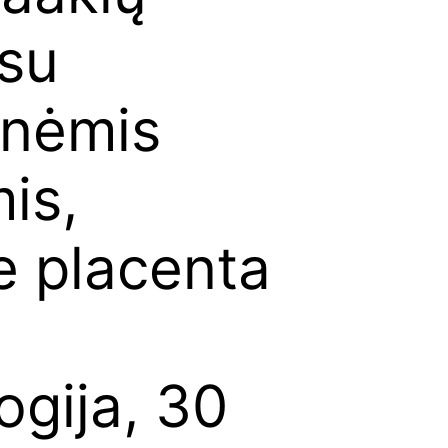
 su
inėmis
is,
e placenta
ogija, 30