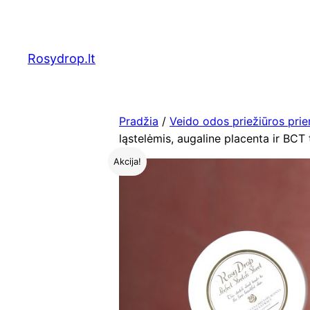
Eiti
prie
turinio
Rosydrop.lt
Pradžia
/
Veido odos priežiūros pri
ląstelėmis, augaline placenta ir BCT
Akcija!