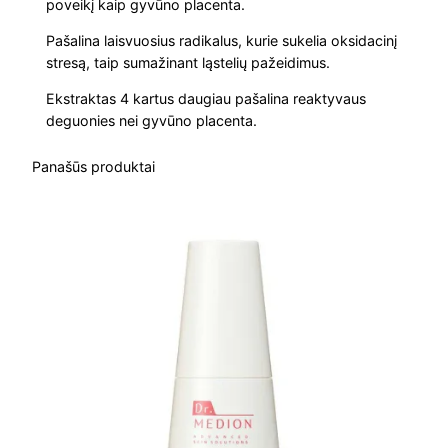
0
poveikį kaip gyvūno placenta.
C
Pašalina laisvuosius radikalus, kurie sukelia oksidacinį
.
r
stresą, taip sumažinant ląstelių pažeidimus.
e
a
Ekstraktas 4 kartus daugiau pašalina reaktyvaus
deguonies nei gyvūno placenta.
m
R
Panašūs produktai
a
u
k
š
l
e
s
b
e
i
g