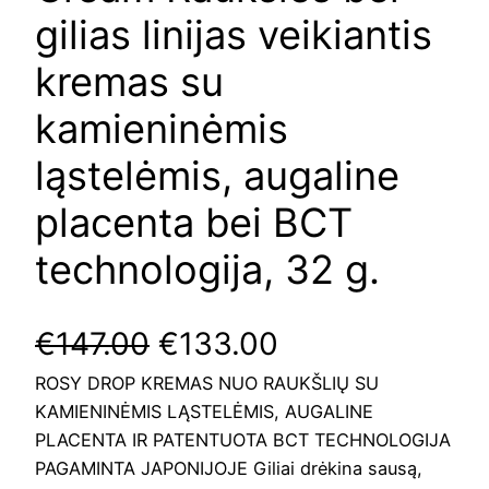
gilias linijas veikiantis
kremas su
kamieninėmis
ląstelėmis, augaline
placenta bei BCT
technologija, 32 g.
O
C
€
147.00
€
133.00
ROSY DROP KREMAS NUO RAUKŠLIŲ SU
r
u
KAMIENINĖMIS LĄSTELĖMIS, AUGALINE
i
r
PLACENTA IR PATENTUOTA BCT TECHNOLOGIJA
PAGAMINTA JAPONIJOJE Giliai drėkina sausą,