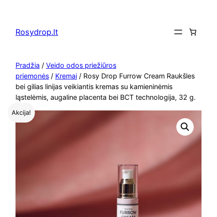
Eiti
prie
Rosydrop.lt
turinio
Pradžia
/
Veido odos priežiūros
priemonės
/
Kremai
/ Rosy Drop Furrow Cream Raukšles
bei gilias linijas veikiantis kremas su kamieninėmis
ląstelėmis, augaline placenta bei BCT technologija, 32 g.
Akcija!