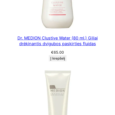
i
l
i
a
s
l
Dr. MEDION Clustive Water (80 ml.) Giliai
drėkinantis dvigubos paskirties fluidas
i
n
€
65.00
i
Į krepšelį
j
a
s
v
e
i
k
i