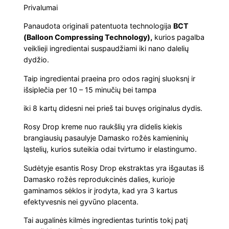
w
s
k
Privalumai
i
a
:
Panaudota originali patentuota technologija
BCT
s
(Balloon Compressing Technology),
kurios pagalba
:
s
€
veiklieji ingredientai suspaudžiami iki nano dalelių
R
dydžio.
o
:
1
Taip ingredientai praeina pro odos raginį sluoksnį ir
s
€
3
išsiplečia per 10 – 15 minučių bei tampa
y
D
iki 8 kartų didesni nei prieš tai buvęs originalus dydis.
1
3
r
Rosy Drop kreme nuo raukšlių yra didelis kiekis
o
4
.
brangiausių pasaulyje Damasko rožės kamieninių
p
ląstelių, kurios suteikia odai tvirtumo ir elastingumo.
7
0
F
Sudėtyje esantis Rosy Drop ekstraktas yra išgautas iš
u
Damasko rožės reprodukcinės dalies, kurioje
.
0
r
gaminamos sėklos ir įrodyta, kad yra 3 kartus
r
efektyvesnis nei gyvūno placenta.
0
.
o
Tai augalinės kilmės ingredientas turintis tokį patį
w