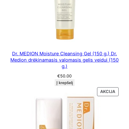
a
n
t
i
s
k
r
Dr. MEDION Moisture Cleansing Gel (150 g.) Dr.
e
Medion drėkinamasis valomasis gelis veidui (150
m
g.)
a
€
50.00
s
Į krepšelį
s
PRODU
AKCIJA
u
SU
k
NUOLA
a
m
i