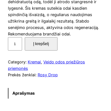
g
r
dehidratuotą odą, todėl ji atrodo stangresnė ir
lygesnė. Šis kremas suteikia odai kasdien
i
e
spindinčią išvaizdą, o reguliarus naudojimas
n
n
užtikrina greitą ir ilgalaikį rezultatą. Stabdo
senėjimo procesus, aktyvina odos regeneraciją.
a
t
Rekomenduojama brandžiai odai.
p
l
p
Į krepšelį
r
o
p
r
d
Category:
Kremai
, 
Veido odos priežiūros
r
i
u
priemonės
k
Prekės ženklai:
Rosy Drop
i
c
t
o
c
e
k
Aprašymas
i
e
i
e