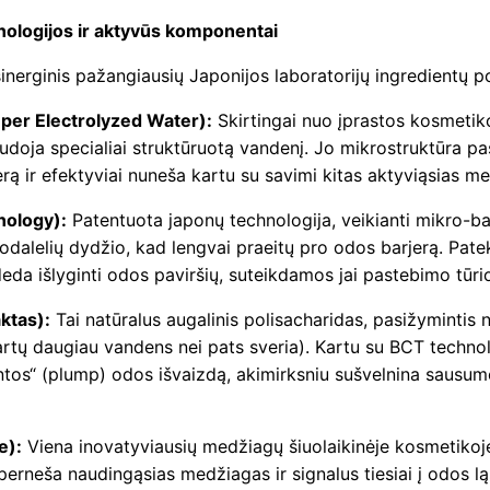
i
hnologijos ir aktyvūs komponentai
o
inerginis pažangiausių Japonijos laboratorijų ingredientų po
n
–
per Electrolyzed Water):
Skirtingai nuo įprastos kosmetik
doja specialiai struktūruotą vandenį. Jo mikrostruktūra pas
p
rą ir efektyviai nuneša kartu su savimi kitas aktyviąsias m
r
a
nology):
Patentuota japonų technologija, veikianti mikro-ba
b
alelių dydžio, kad lengvai praeitų pro odos barjerą. Patek
a
deda išlyginti odos paviršių, suteikdamos jai pastebimo tūri
n
ktas):
Tai natūralus augalinis polisacharidas, pasižymintis ne
g
artų daugiau vandens nei pats sveria). Kartu su BCT technolo
u
tintos“ (plump) odos išvaizdą, akimirksniu sušvelnina sausu
s
i
e):
Viena inovatyviausių medžiagų šiuolaikinėje kosmetikoje
n
jos perneša naudingąsias medžiagas ir signalus tiesiai į odos 
t