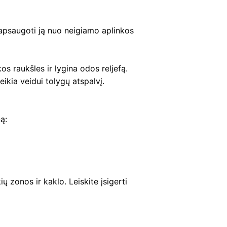
psaugoti ją nuo neigiamo aplinkos
s raukšles ir lygina odos reljefą.
ikia veidui tolygų atspalvį.
ą:
ų zonos ir kaklo. Leiskite įsigerti