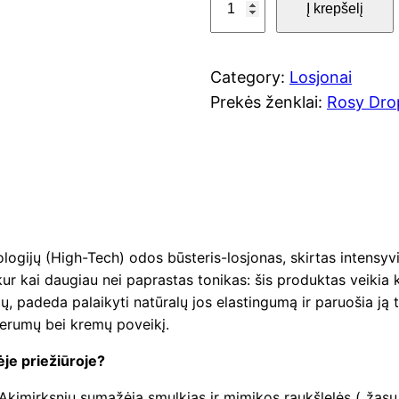
Į krepšelį
r
o
d
Category:
Losjonai
u
Prekės ženklai:
Rosy Dro
k
t
o
k
i
e
ologijų (High-Tech) odos būsteris-losjonas, skirtas intensyvi
k
r kai daugiau nei paprastas tonikas: šis produktas veikia ka
i
ų, padeda palaikyti natūralų jos elastingumą ir paruošia ją
s
erumų bei kremų poveikį.
:
je priežiūroje?
R
o
Akimirksniu sumažėja smulkias ir mimikos raukšlelės („žąsų k