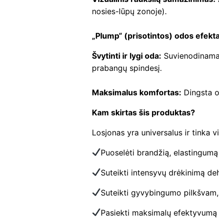
nosies-lūpų zonoje).
„Plump“ (prisotintos) odos efekt
Švytinti ir lygi oda:
Suvienodinama o
prabangų spindesį.
Maksimalus komfortas:
Dingsta o
Kam skirtas šis produktas?
Losjonas yra universalus ir tinka v
Puoselėti brandžią, elastingumą
Suteikti intensyvų drėkinimą deh
Suteikti gyvybingumo pilkšvam,
Pasiekti maksimalų efektyvumą 