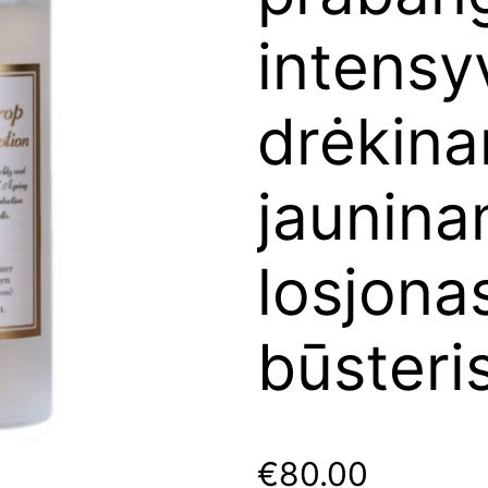
intensy
drėkinan
jaunina
losjona
būsteris
€
80.00