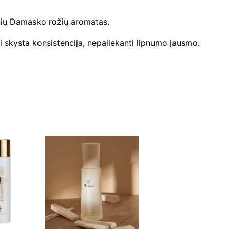
t
inių Damasko rožių aromatas.
i
s
ti skysta konsistencija, nepaliekanti lipnumo jausmo.
i
r
j
a
u
n
i
n
a
n
t
i
s