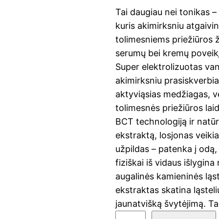
Tai daugiau nei tonikas –
kuris akimirksniu atgaivin
tolimesniems priežiūros 
serumų bei kremų poveik
Super elektrolizuotas va
akimirksniu prasiskverbia 
aktyviąsias medžiagas, v
tolimesnės priežiūros la
BCT technologiją ir natū
ekstraktą, losjonas veikia
užpildas – patenka į odą, 
fiziškai iš vidaus išlygin
augalinės kamieninės ląst
ekstraktas skatina ląsteli
jaunatvišką švytėjimą. T
p