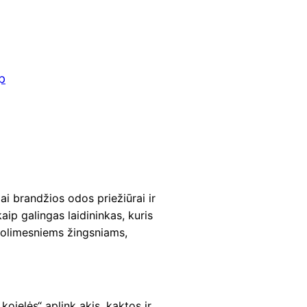
p
ai brandžios odos priežiūrai ir
ip galingas laidininkas, kuris
 tolimesniems žingsniams,
ojelės“ aplink akis, kaktos ir