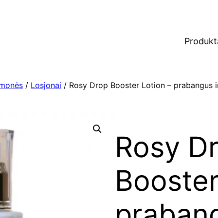
Produkt
emonės
/
Losjonai
/ Rosy Drop Booster Lotion – prabangus int
Rosy D
Booster
praban