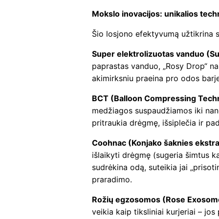
Mokslo inovacijos: unikalios tec
Šio losjono efektyvumą užtikrina s
Super elektrolizuotas vanduo (Su
paprastas vanduo, „Rosy Drop“ nau
akimirksniu praeina pro odos barje
BCT (Balloon Compressing Tech
medžiagos suspaudžiamos iki nanod
pritraukia drėgmę, išsiplečia ir pa
Coohnac (Konjako šaknies ekstra
išlaikyti drėgmę (sugeria šimtus k
sudrėkina odą, suteikia jai „priso
praradimo.
Rožių egzosomos (Rose Exosom
veikia kaip tiksliniai kurjeriai – 