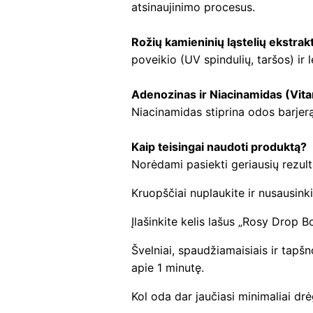
atsinaujinimo procesus.
Rožių kamieninių ląstelių ekstrak
poveikio (UV spindulių, taršos) ir l
Adenozinas ir Niacinamidas (Vit
Niacinamidas stiprina odos barjerą,
Kaip teisingai naudoti produktą?
Norėdami pasiekti geriausių rezulta
Kruopščiai nuplaukite ir nusausink
Įlašinkite kelis lašus „Rosy Drop B
Švelniai, spaudžiamaisiais ir tapšn
apie 1 minutę.
Kol oda dar jaučiasi minimaliai d