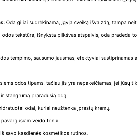
s
y
as:
Oda giliai sudrėkinama, įgyja sveiką išvaizdą, tampa neįtik
D
r
dos tekstūra, išnyksta pilkšvas atspalvis, oda pradeda toly
o
p
dos tempimo, sausumo jausmas, efektyviai sustiprinamas a
B
o
o
isiems odos tipams, tačiau jis yra nepakeičiamas, jei jūsų tik
s
t
 ir stangrumą praradusią odą.
e
idratuotai odai, kuriai neužtenka įprastų kremų.
r
L
 pavargusiam veido tonui.
o
iš savo kasdienės kosmetikos rutinos.
t