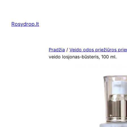
Eiti
prie
turinio
Rosydrop.lt
Pradžia
/
Veido odos priežiūros pri
veido losjonas-būsteris, 100 ml.