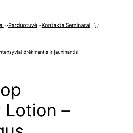
ai
Parduotuvė
Kontaktai
Seminarai
ensyviai drėkinantis ir jauninantis
rop
 Lotion –
gus