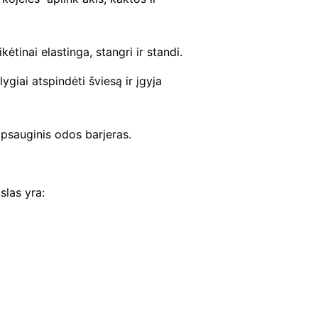
ėtinai elastinga, stangri ir standi.
giai atspindėti šviesą ir įgyja
psauginis odos barjeras.
slas yra: