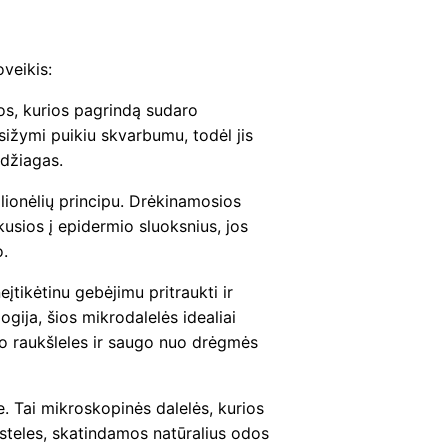
veikis:
os, kurios pagrindą sudaro
ižymi puikiu skvarbumu, todėl jis
edžiagas.
lionėlių principu. Drėkinamosios
usios į epidermio sluoksnius, jos
o.
įtikėtinu gebėjimu pritraukti ir
gija, šios mikrodalelės idealiai
mo raukšleles ir saugo nuo drėgmės
. Tai mikroskopinės dalelės, kurios
ląsteles, skatindamos natūralius odos