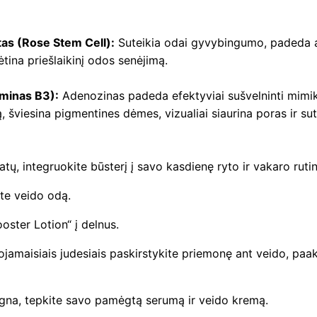
e
n
tas (Rose Stem Cell):
Suteikia odai gyvybingumo, padeda a
s
ėtina priešlaikinį odos senėjimą.
y
aminas B3):
Adenozinas padeda efektyviai sušvelninti mimiko
v
 šviesina pigmentines dėmes, vizualiai siaurina poras ir sute
i
a
i
tų, integruokite būsterį į savo kasdienę ryto ir vakaro rutin
d
r
ite veido odą.
ė
ooster Lotion“ į delnus.
k
ojamaisiais judesiais paskirstykite priemonę ant veido, paaki
i
n
a
rėgna, tepkite savo pamėgtą serumą ir veido kremą.
n