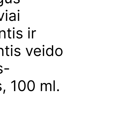
viai
tis ir
ntis veido
s-
, 100 ml.