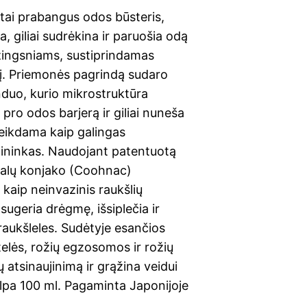
 tai prabangus odos būsteris,
a, giliai sudrėkina ir paruošia odą
žingsniams, sustiprindamas
į. Priemonės pagrindą sudaro
nduo, kurio mikrostruktūra
pro odos barjerą ir giliai nuneša
eikdama kaip galingas
idininkas. Naudojant patentuotą
ralų konjako (Coohnac)
 kaip neinvazinis raukšlių
sugeria drėgmę, išsiplečia ir
a raukšleles. Sudėtyje esančios
elės, rožių egzosomos ir rožių
ų atsinaujinimą ir grąžina veidui
alpa 100 ml. Pagaminta Japonijoje