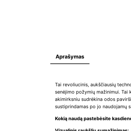
Aprašymas
Tai revoliucinis, aukščiausių techn
senėjimo požymių mažinimui. Tai ku
akimirksniu sudrėkina odos pavirši
sustiprindamas po jo naudojamų s
Kokią naudą pastebėsite kasdienė
Vizualinis raukšlių sumažinimas: