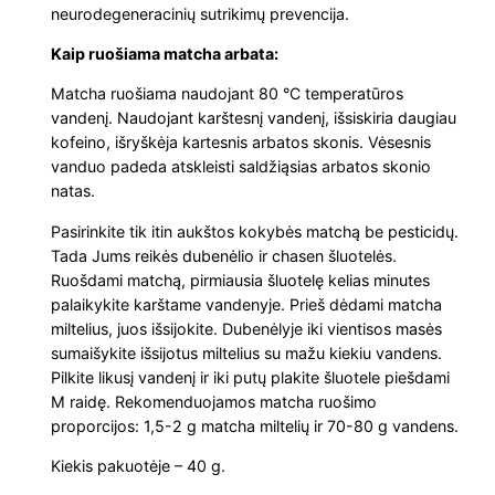
a
neurodegeneracinių sutrikimų prevencija.
k
Kaip ruošiama matcha arbata:
u
y
Matcha ruošiama naudojant 80 °C temperatūros
vandenį. Naudojant karštesnį vandenį, išsiskiria daugiau
o
kofeino, išryškėja kartesnis arbatos skonis. Vėsesnis
O
vanduo padeda atskleisti saldžiąsias arbatos skonio
r
natas.
g
Pasirinkite tik itin aukštos kokybės matchą be pesticidų.
a
Tada Jums reikės dubenėlio ir chasen šluotelės.
n
Ruošdami matchą, pirmiausia šluotelę kelias minutes
i
palaikykite karštame vandenyje. Prieš dėdami matcha
c
miltelius, juos išsijokite. Dubenėlyje iki vientisos masės
M
sumaišykite išsijotus miltelius su mažu kiekiu vandens.
Pilkite likusį vandenį ir iki putų plakite šluotele piešdami
a
M raidę. Rekomenduojamos matcha ruošimo
t
proporcijos: 1,5-2 g matcha miltelių ir 70-80 g vandens.
c
h
Kiekis pakuotėje – 40 g.