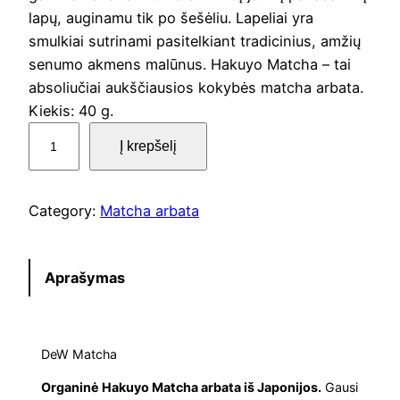
n
n
lapų, auginamu tik po šešėliu. Lapeliai yra
smulkiai sutrinami pasitelkiant tradicinius, amžių
a
t
senumo akmens malūnus. Hakuyo Matcha – tai
absoliučiai aukščiausios kokybės matcha arbata.
l
p
Kiekis: 40 g.
p
p
r
Į krepšelį
r
r
i
o
d
Category:
Matcha arbata
i
c
u
k
c
e
t
Aprašymas
o
e
i
k
w
s
i
DeW Matcha
e
a
:
Organinė Hakuyo Matcha arbata iš Japonijos.
Gausi
k