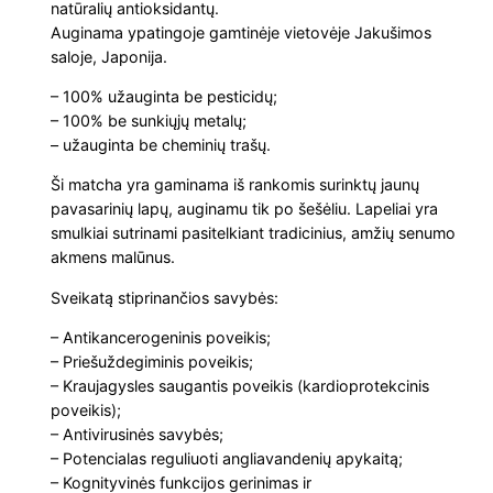
natūralių antioksidantų.
i
s
€
Auginama ypatingoje gamtinėje vietovėje Jakušimos
s
saloje, Japonija.
:
:
2
– 100% užauginta be pesticidų;
M
€
1
– 100% be sunkiųjų metalų;
a
– užauginta be cheminių trašų.
t
2
.
c
Ši matcha yra gaminama iš rankomis surinktų jaunų
pavasarinių lapų, auginamu tik po šešėliu. Lapeliai yra
h
4
6
smulkiai sutrinami pasitelkiant tradicinius, amžių senumo
a
akmens malūnus.
.
0
a
Sveikatą stiprinančios savybės:
r
0
.
b
– Antikancerogeninis poveikis;
a
– Priešuždegiminis poveikis;
0
t
– Kraujagysles saugantis poveikis (kardioprotekcinis
poveikis);
a
.
– Antivirusinės savybės;
(
– Potencialas reguliuoti angliavandenių apykaitą;
H
– Kognityvinės funkcijos gerinimas ir