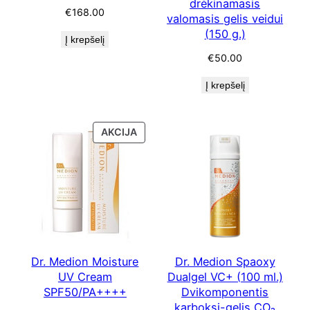
drėkinamasis
€
168.00
valomasis gelis veidui
(150 g.)
Į krepšelį
€
50.00
Į krepšelį
PRODUKTAS
AKCIJA
SU
NUOLAIDA
Dr. Medion Moisture
Dr. Medion Spaoxy
UV Cream
Dualgel VC+ (100 ml.)
SPF50/PA++++
Dvikomponentis
karboksi-gelis CO₂