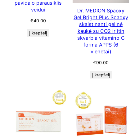
pavidalo parausiklis
veidui
Dr. MEDION Spaoxy
Gel Bright Plus Spaoxy
€
40.00
skaistinanti gelinė
kaukė su CO2 ir itin
Į krepšelį
skvarbia vitamino C
forma APPS (6
vienetai)
€
90.00
Į krepšelį