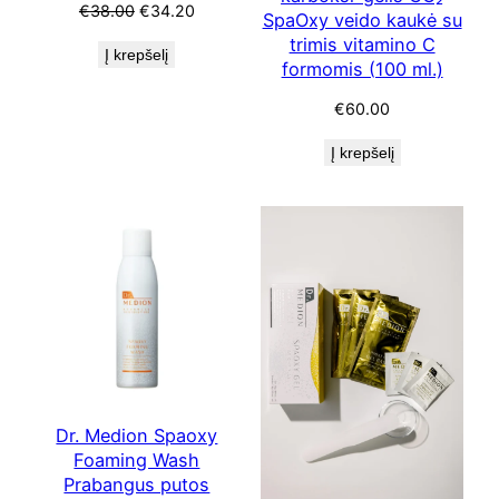
Original
Current
€
38.00
€
34.20
SpaOxy veido kaukė su
price
price
trimis vitamino C
Į krepšelį
was:
is:
formomis (100 ml.)
€38.00.
€34.20.
€
60.00
Į krepšelį
Dr. Medion Spaoxy
Foaming Wash
Prabangus putos