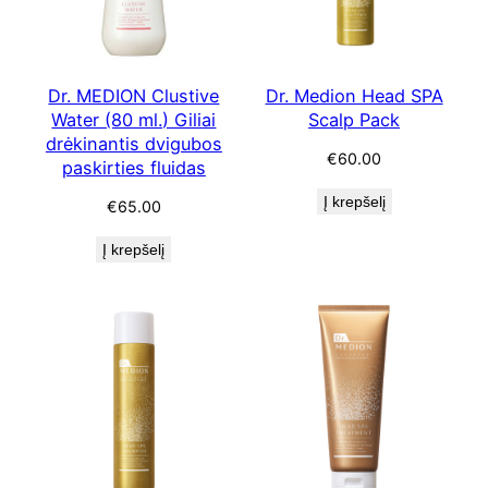
Dr. MEDION Clustive
Dr. Medion Head SPA
Water (80 ml.) Giliai
Scalp Pack
drėkinantis dvigubos
€
60.00
paskirties fluidas
Į krepšelį
€
65.00
Į krepšelį